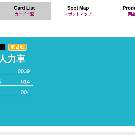
Card List
Spot Map
Prod
カード一覧
スポットマップ
商
4
人力車
0039
都
014
区
004