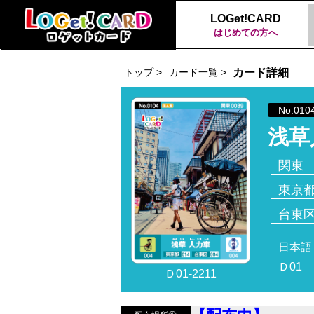
LOGet!CARD
はじめての方へ
トップ >
カード一覧 >
カード詳細
No.010
浅草
関東
東京
台東
日本語
Ｄ01
Ｄ01-2211