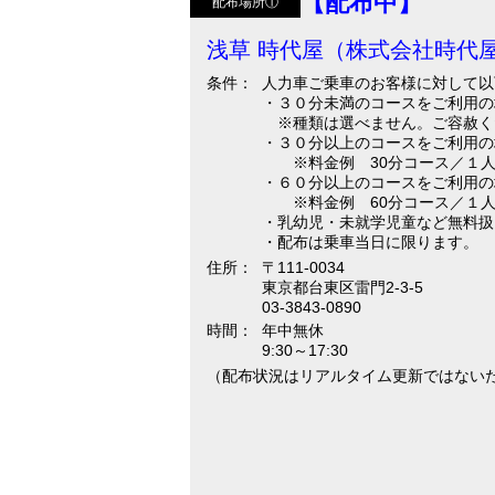
【配布中】
配布場所①
浅草 時代屋（株式会社時代
条件：
人力車ご乗車のお客様に対して以
・３０分未満のコースをご利用の
※種類は選べません。ご容赦く
・３０分以上のコースをご利用の
※料金例 30分コース／１人乗車
・６０分以上のコースをご利用の
※料金例 60分コース／１人乗車：
・乳幼児・未就学児童など無料扱
・配布は乗車当日に限ります。
住所：
〒111-0034
東京都台東区雷門2-3-5
03-3843-0890
時間：
年中無休
9:30～17:30
（配布状況はリアルタイム更新ではない