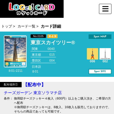
トップ >
カード一覧 >
カード詳細
No.0105
東京スカイツリー®
関東
0040
東京都
015
墨田区
004
006
002
日本語
Ｂ01-2211
Ｂ01
【配布中】
配布場所①
チーズガーデン 東京ソラマチ店
条件：
御用邸チーズクッキー４枚入（600円）以上をご購入頂き、ご希望の方
へ配布
※御用邸チーズクッキーは、8枚入、16枚入も販売しておりますので、
そちらの商品であっても可能です。