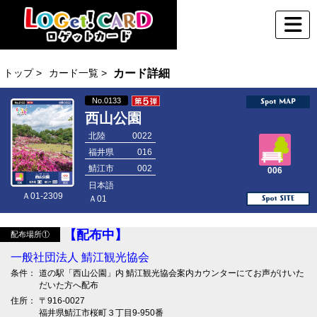
トップ >
カード一覧 >
カード詳細
No.0133
西山公園
北陸
0022
福井県
016
鯖江市
002
006
日本語
Ａ01-2309
Ａ01
【配布中】
配布場所①
一般社団法人 鯖江観光協会
条件：
道の駅「西山公園」内 鯖江観光協会案内カウンターにてお声がけいた
だいた方へ配布
住所：
〒916-0027
福井県鯖江市桜町３丁目9-950番