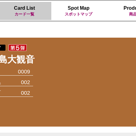
Card List
Spot Map
Prod
カード一覧
スポットマップ
商
7
島大観音
0009
県
002
町
002