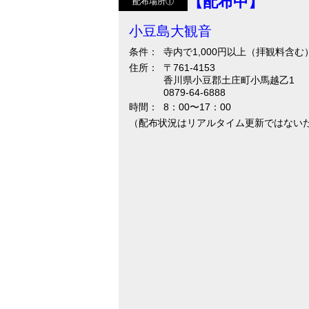
【配布中】
配布場所①
小豆島大観音
条件：
寺内で1,000円以上（拝観料含
住所：
〒761-4153
香川県小豆郡土庄町小馬越乙1
0879-64-6888
時間：
8：00〜17：00
（配布状況はリアルタイム更新ではない