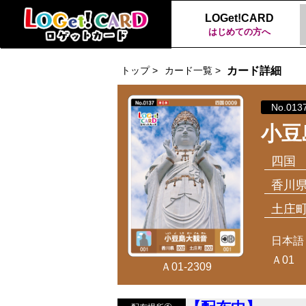
LOGet!CARD
はじめての方へ
トップ >
カード一覧 >
カード詳細
No.013
小豆
四国
香川
土庄
日本語
Ａ01
Ａ01-2309