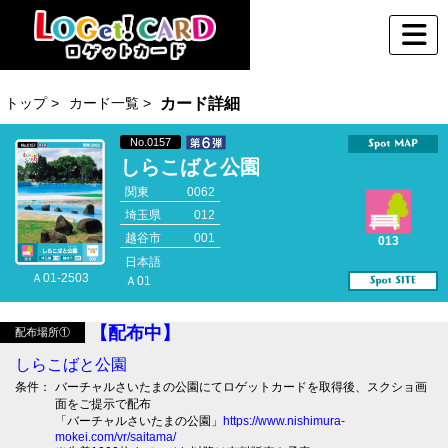
トップ >
カード一覧 >
カード詳細
No.0157
しらこばと公園
関東
0062
埼玉県
012
越谷市
001
013
日本語
Ａ01-2503
Ａ01
【配布中】
配布場所①
しらこばと公園
条件：
バーチャルさいたまの公園にてロゲットカードを取得後、スクショ画
面をご提示で配布
「バーチャルさいたまの公園」
https://www.nishimura-
mokei.com/vr/saitama/