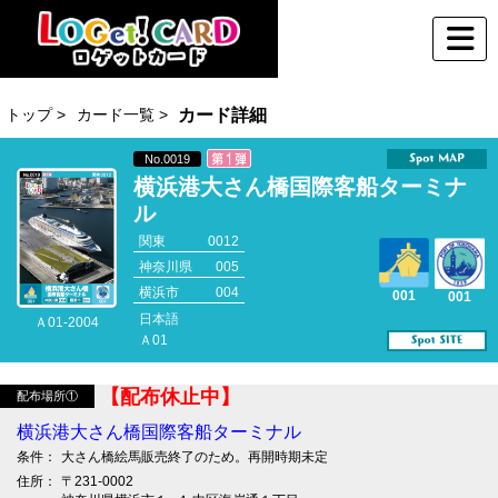
トップ >
カード一覧 >
カード詳細
No.0019
横浜港大さん橋国際客船ターミナ
ル
関東
0012
神奈川県
005
横浜市
004
001
001
日本語
Ａ01-2004
Ａ01
【配布休止中】
配布場所①
横浜港大さん橋国際客船ターミナル
条件：
大さん橋絵馬販売終了のため。再開時期未定
住所：
〒231-0002