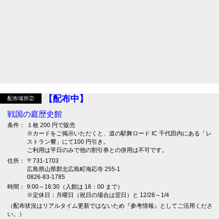
【配布中】
配布場所②
戦国の庭歴史館
条件：
１枚 200 円で販売
※カードをご掲示いただくと、道の駅舞ロード IC 千代田内にある「レ
ストラン響」にて100 円引き。
ご利用は平日のみで他の割引券との併用は不可です。
住所：
〒731-1703
広島県山県郡北広島町海応寺 255-1
0826-83-1785
時間：
9:00～16:30（入館は 16：00 まで）
※定休日：月曜日（祝日の場合は翌日）と 12/28～1/4
（配布状況はリアルタイム更新ではないため『参考情報』としてご活用くださ
い。）