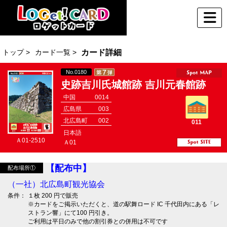
トップ >
カード一覧 >
カード詳細
No.0180
史跡吉川氏城館跡 吉川元春館跡
中国
0014
広島県
003
北広島町
002
011
日本語
Ａ01-2510
Ａ01
【配布中】
配布場所①
（一社）北広島町観光協会
条件：
１枚 200 円で販売
※カードをご掲示いただくと、道の駅舞ロード IC 千代田内にある「レ
ストラン響」にて100 円引き。
ご利用は平日のみで他の割引券との併用は不可です