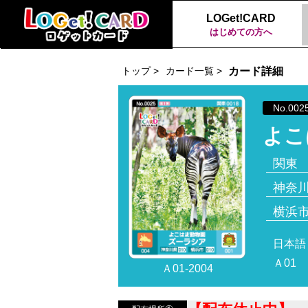
LOGet!CARD
はじめての方へ
トップ >
カード一覧 >
カード詳細
No.002
よこ
関東
神奈
横浜
日本語
Ａ01
Ａ01-2004