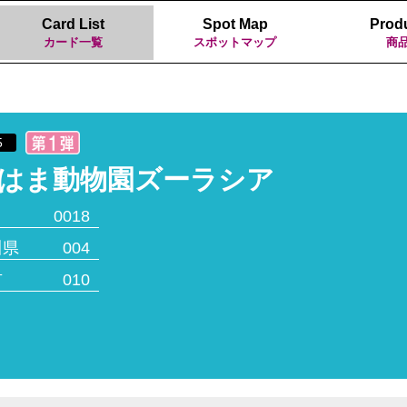
Card List
Spot Map
Prod
カード一覧
スポットマップ
商
5
はま動物園ズーラシア
0018
川県
004
市
010