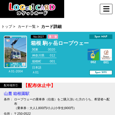
トップ >
カード一覧 >
カード詳細
No.0027
箱根 駒ヶ岳ロープウェー
関東
0020
神奈川県
012
箱根町
001
002
001
日本語
Ａ01-2004
Ａ01
【配布休止中】
配布場所①
山麓 箱根園駅
条件：
ロープウェーの乗車券（往復）をご購入頂いた方のうち、希望者へ配
布
（乗車券：大人1,800円/小人(小学生)900円）
住所：
〒250-0522