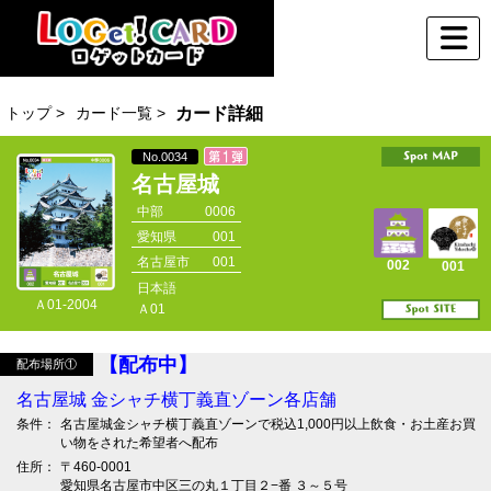
トップ >
カード一覧 >
カード詳細
No.0034
名古屋城
中部
0006
愛知県
001
名古屋市
001
002
001
日本語
Ａ01-2004
Ａ01
【配布中】
配布場所①
名古屋城 金シャチ横丁義直ゾーン各店舗
条件：
名古屋城金シャチ横丁義直ゾーンで税込1,000円以上飲食・お土産お買
い物をされた希望者へ配布
住所：
〒460-0001
愛知県名古屋市中区三の丸１丁目２−番 ３～５号