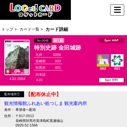
トップ >
カード一覧 >
カード詳細
No.0048
特別史跡 金田城跡
九州
0004
長崎県
003
対馬市
001
002
001
日本語
Ａ01-2004
Ａ01
【配布休止中】
配布場所①
観光情報館ふれあい処つしま 観光案内所
条件：
希望者へ配布
住所：
〒817-0512
長崎県対馬市美津島町黒瀬城山
0920-52-1566