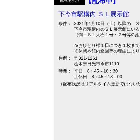
【配布中】
配布場所①
下今市駅構内 ＳＬ展示館
条件：
2021年4月10日（土）以降
下今市駅構内のＳＬ展示館にいる
（例：ＳＬ大樹１号・２号等の組
※おひとり様１日につき１枚まで
※休憩や館内巡回等の理由により
住所：
〒321-1261
栃木県日光市今市1110
時間：
平日 8：45～16：30
土休日 8：45～18：00
（配布状況はリアルタイム更新ではない