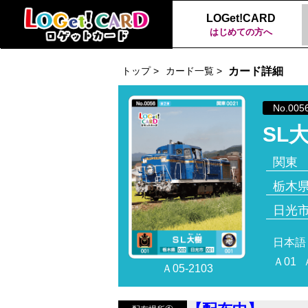
LOGet!CARD
はじめての方へ
トップ >
カード一覧 >
カード詳細
No.005
SL
関東
栃木
日光
日本語
Ａ01
Ａ05-2103