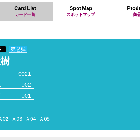
Card List
Spot Map
Prod
カード一覧
スポットマップ
商
6
大樹
0021
県
002
市
001
Ａ02
Ａ03
Ａ04
Ａ05