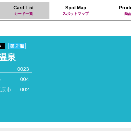
Card List
Spot Map
Prod
カード一覧
スポットマップ
商
8
温泉
0023
県
004
塩原市
002