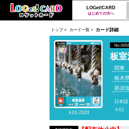
LOGet!CARD
はじめての方へ
トップ >
カード一覧 >
カード詳細
No.005
板室
関東
栃木
那須
日本語
Ａ01
Ａ01-2103