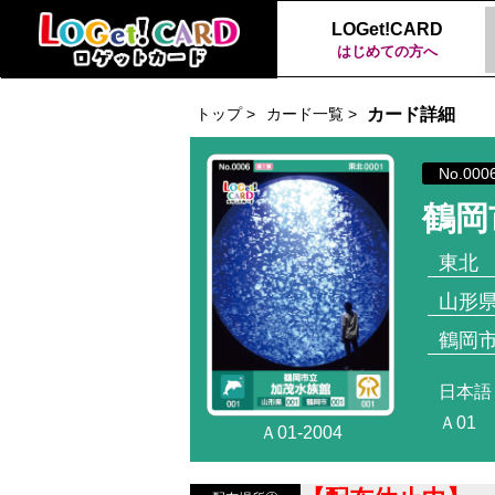
LOGet!CARD
はじめての方へ
トップ >
カード一覧 >
カード詳細
No.000
鶴岡
東北
山形
鶴岡
日本語
Ａ01
Ａ01-2004