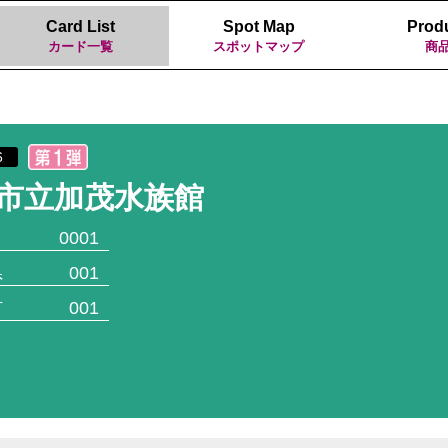
Card List
Spot Map
Prod
カード一覧
スポットマップ
商
6
市立加茂水族館
0001
県
001
市
001