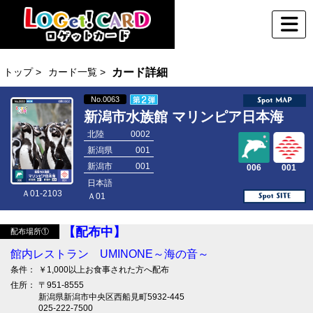
トップ >
カード一覧 >
カード詳細
No.0063
新潟市水族館 マリンピア日本海
北陸
0002
新潟県
001
新潟市
001
006
001
日本語
Ａ01-2103
Ａ01
【配布中】
配布場所①
館内レストラン UMINONE～海の音～
条件：
￥1,000以上お食事された方へ配布
住所：
〒951-8555
新潟県新潟市中央区西船見町5932-445
025-222-7500