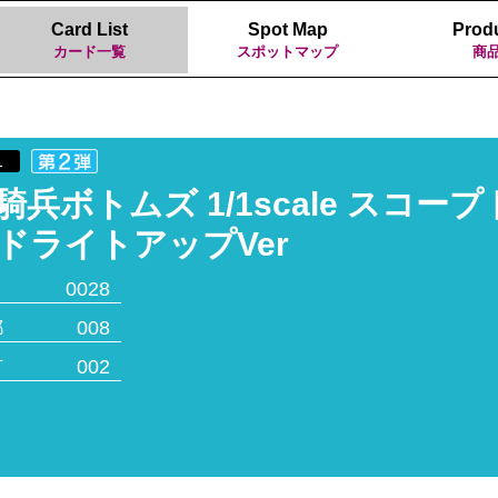
Card List
Spot Map
Prod
カード一覧
スポットマップ
商
1
騎兵ボトムズ 1/1scale スコー
ドライトアップVer
0028
都
008
市
002