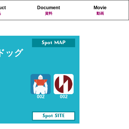
uct
Document
Movie
品
資料
動画
プドッグ
002
002