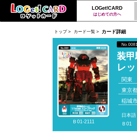
LOGet!CARD
はじめての方へ
トップ >
カード一覧 >
カード詳細
No.008
装甲
レッ
関東
東京
稲城
日本語
Ｂ01-2111
Ｂ01